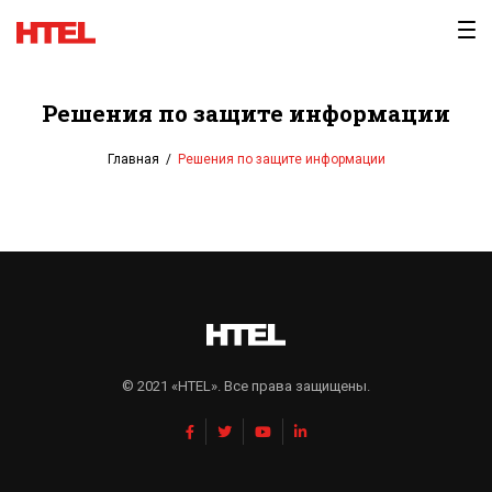
Перейти
к
содержимому
Решения по защите информации
Главная
/
Решения по защите информации
© 2021 «HTEL». Все права защищены.